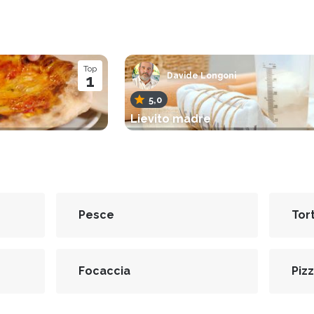
Top
1
Davide Longoni
5,0
Lievito madre
Pesce
Tor
Focaccia
Piz