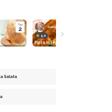
Top
2
Gabriele Bonci
5,0
Pizza in teglia
ta Salata
za