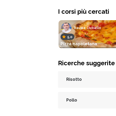
I corsi più cercati
Davide Civitiello
5,0
Pizza napoletana
Ricerche suggerite
Risotto
Pollo