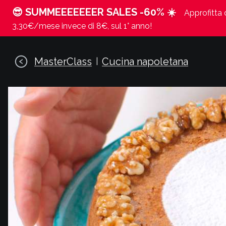
😎 SUMMEEEEEEER SALES -60% ☀️
Approfitta d
3,30€/mese invece di 8€, sul 1° anno!
MasterClass
Cucina napoletana
|