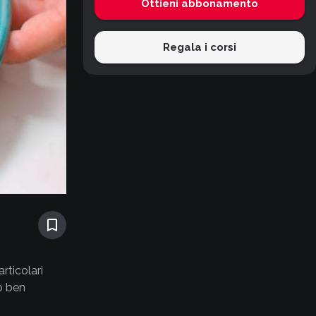
Ottieni abbonamento
Regala i corsi
rticolari
o ben