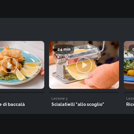
24 min
Lezione
3
Lezi
 di baccalà
Scialatielli "allo scoglio"
Ric