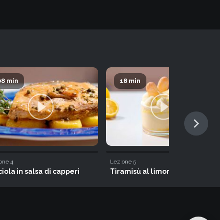
08 min
18 min
one
4
Lezione
5
ciola in salsa di capperi
Tiramisù al limone di Amalfi