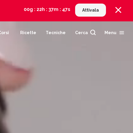
00g : 22h : 37m : 44s
Attivala
Corsi
Ricette
Tecniche
Cerca
Menu