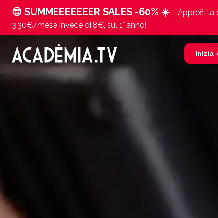
😎 SUMMEEEEEEER SALES -60% ☀️
Approfitta d
3,30€/mese invece di 8€, sul 1° anno!
Inizia