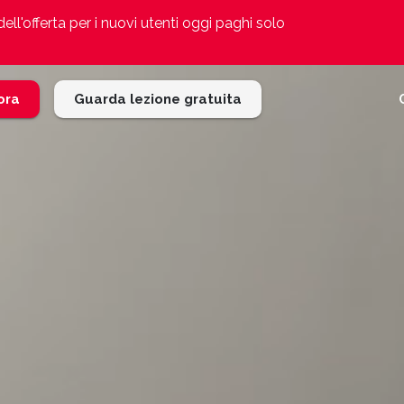
ell'offerta per i nuovi utenti oggi paghi solo
 ora
Guarda lezione gratuita