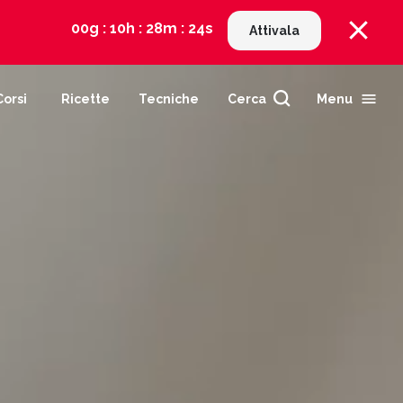
00g : 10h : 28m : 22s
Attivala
Corsi
Ricette
Tecniche
Cerca
Menu