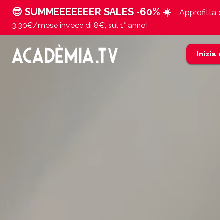
😎 SUMMEEEEEEER SALES -60% ☀️
Approfitta d
3,30€/mese invece di 8€, sul 1° anno!
Inizia