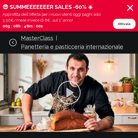
😎 SUMMEEEEEEER SALES -60% ☀️
Approfitta dell'offerta per i nuovi utenti oggi paghi solo
3,30€/mese invece di 8€, sul 1° anno!
Attivala
00g : 08h : 48m : 00s
MasterClass
|
Panetteria e pasticceria internazionale