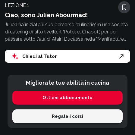
LEZIONE
1
Ciao, sono Julien Abourmad!
Julien ha iniziato il suo percorso "culinario" in una società
di catering di alto livello, il "Potel el Chabot", per poi
passare sotto l'ala di Alain Ducasse nella "Manifacture
du Chocolat". Dopo le prime esperienze in Francia si
trasferisce in Australia, dove lavora in diverse pasticcerie
Chiedi al Tutor
per acquisire ancora più conoscenza ed esperienza. Al
rientro in Francia apre la pasticceria "The French
Bastards", una delle realtà ad oggi più affermate di Parigi.
Migliora le tue abilità in cucina
Ottieni abbonamento
Regala i corsi