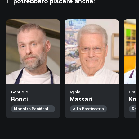
Ti potrebbero piacere anche:
Gabriele
Iginio
Erns
Bonci
Massari
Kn
Maestro Panificatore
Alta Pasticceria
Re 