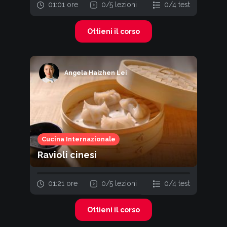
01:01 ore
0
/
5
lezioni
0
/
4
test
Ottieni il corso
Angela Haizhen Lei
Cucina Internazionale
Ravioli cinesi
01:21 ore
0
/
5
lezioni
0
/
4
test
Ottieni il corso