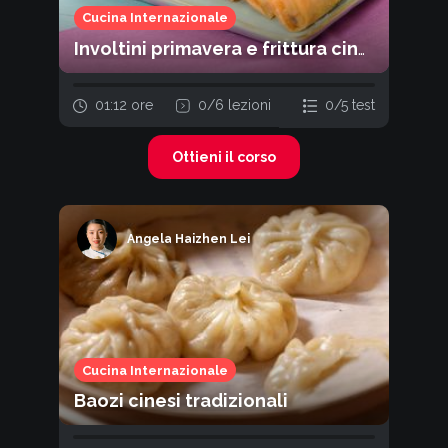
Cucina Internazionale
Involtini primavera e frittura cinese
01:12 ore
0
/
6
lezioni
0
/
5
test
Ottieni il corso
Angela Haizhen Lei
Cucina Internazionale
Baozi cinesi tradizionali