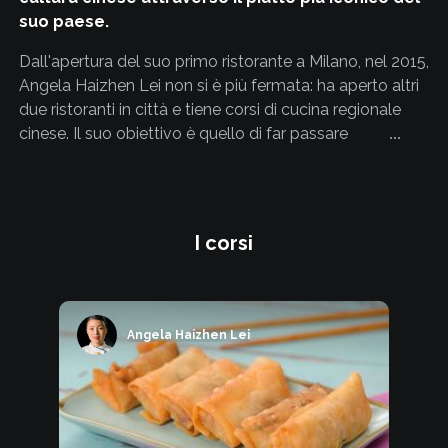
suo paese.
Dall'apertura del suo primo ristorante a Milano, nel 2015,
Angela Haizhen Lei non si è più fermata: ha aperto altri
due ristoranti in città e tiene corsi di cucina regionale
cinese. Il suo obiettivo è quello di far passare
l'importante messaggio che la cucina cinese non è
affatto "omologata" sui pochi piatti che siamo abituati a
trovare nel "classico" ristorante cinese, ma è molto più
ricca ed eterogenea, con grandi differenze di regione in
I corsi
regione. Angela proviene da una zona povera della Cina
e sa bene cosa significhi cucinare "con poco" e "conferire
sapore" a quegli elementi che originariamente di sapore
ne hanno poco, come per esempio il riso in bianco:
Angela Haizhen Lei
questo aspetto le ha conferito una grandissima
sensibilità in cucina, che è pronta a condividere con voi
nel suo corso di specialità.