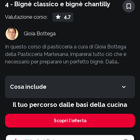
4 - Bignè classico e bignè chantilly
4,7
Valutazione corso
:
Gioia Bottega
In questo corso di pasticceria a cura di Gioia Bottega
della Pasticceria Martesana, imparerai tutto ciò che è
necessario per preparare un perfetto bignè. Dalla
realizzazione della pasta choux, fino alla sua cottura,
proposta in varie forme: dal bignè classico, al bignè
chantilly, passando per bignè craquelin, éclair e Paris-
Cosa include
Brest, per finire con tortelli e zeppole di San Giuseppe.
Il tuo percorso dalle basi della cucina
Scopri l'offerta