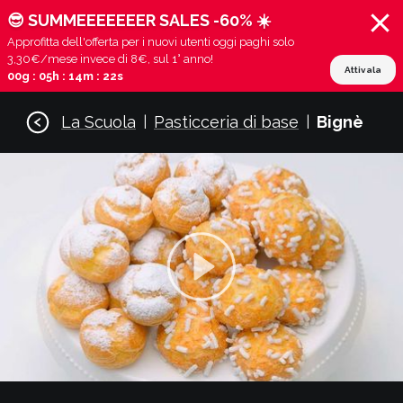
😎 SUMMEEEEEEER SALES -60% ☀️
Approfitta dell'offerta per i nuovi utenti oggi paghi solo
3,30€/mese invece di 8€, sul 1° anno!
Attivala
00g : 05h : 14m : 21s
La Scuola
Pasticceria di base
Bignè
|
|