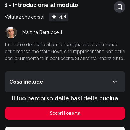
1 - Introduzione al modulo
4,8
Valutazione corso
:
Martina Bertuccelli
Il modulo dedicato al pan di spagna esplora il mondo
delle masse montate uova, che rappresentano una delle
basi più importanti in pasticceria. Si affronta innanzitutto
una panoramica sugli ingredienti che compongono il
pan di spagna base, per capire come interagiscono tra
loro e come bilanciarli al meglio per ottenere una ricetta
Cosa include
equilibrata. Si passa quindi a vedere cinque tipi diversi di
pan di spagna: classico, ricco (o aurora), savoiardo,
Il tuo percorso dalle basi della cucina
arrotolato e arrotolato senza glutine, conosciuto anche
come biscuit.
Scopri l'offerta