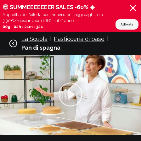
😎 SUMMEEEEEEER SALES -60% ☀️
Approfitta dell'offerta per i nuovi utenti oggi paghi solo
3,30€/mese invece di 8€, sul 1° anno!
Attivala
00g : 02h : 21m : 31s
La Scuola
Pasticceria di base
|
|
Pan di spagna